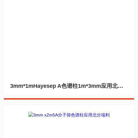
3mm*1mHayesep A色谱柱1m*3mm应用北分瑞利