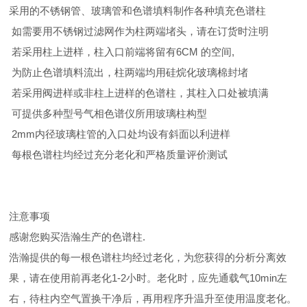
采用的不锈钢管、玻璃管和色谱填料制作各种填充色谱柱
如需要用不锈钢过滤网作为柱两端堵头，请在订货时注明
若采用柱上进样，柱入口前端将留有6CM 的空间,
为防止色谱填料流出，柱两端均用硅烷化玻璃棉封堵
若采用阀进样或非柱上进样的色谱柱，其柱入口处被填满
可提供多种型号气相色谱仪所用玻璃柱构型
2mm内径玻璃柱管的入口处均设有斜面以利进样
每根色谱柱均经过充分老化和严格质量评价测试
注意事项
感谢您购买浩瀚生产的色谱柱.
浩瀚提供的每一根色谱柱均经过老化，为您获得的分析分离效
果，请在使用前再老化1-2小时。老化时，应先通载气10min左
右，待柱内空气置换干净后，再用程序升温升至使用温度老化。