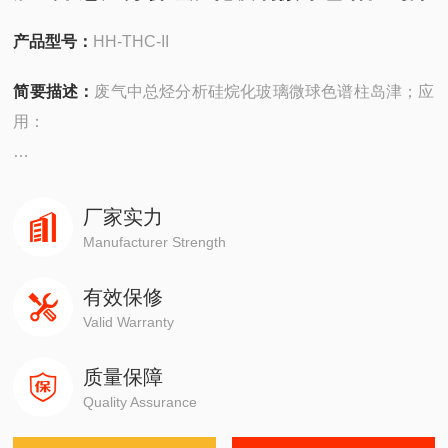
产品型号：
HH-THC-II
简要描述：
废气中总烃分析硅烷化玻璃微球色谱柱岛津；应
用：
安捷伦490在线/便携，
4890,5890,6890,7820,7890,8860,8890
厂家实力
Manufacturer Strength
岛津GC-14C，GC-2010，GC-2014，GC-2030
有效保修
Valid Warranty
赛默飞1310,1300,1610,1600
质量保障
瓦里安3800系列
Quality Assurance