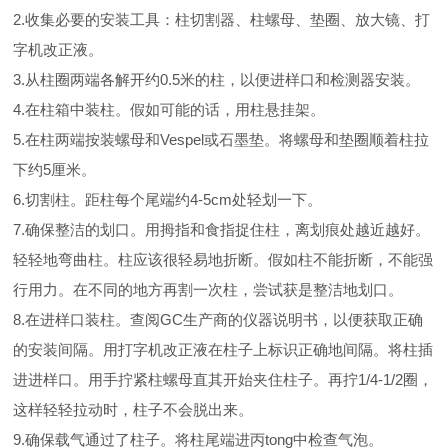
2.收集必要的安装工具：柱切割器、柱螺母、垫圈、放大镜、打
字机改正液。
3.从柱圈两端各解开约0.5米的柱，以便进样口和检测器安装。
4.在柱箱中装柱。假如可能的话，用柱悬挂架。
5.在柱两端按装螺母和Vespel或石墨垫。将螺母和垫圈顺着柱拉
下约5厘米。
6.切割柱。距柱每个尾端约4-5cm处轻划一下。
7.确保整洁的划口。用拇指和食指捉住柱，离划痕处越近越好。
轻轻地弯曲柱。柱应该很轻易地折断。假如柱不能折断，不能强
行用力。在不同的地方再割一次柱，尝试获是整洁地划口。
8.在进样口装柱。查阅GC生产商的仪器说明书，以便获取正确
的安装间隔。用打字机改正液在柱子上标识正确地间隔。将柱插
进进样口。用手拧紧柱螺母直其开始夹住柱子。再拧1/4-1/2圈，
这样轻轻拉动时，柱子不会脱出来。
9.确保载气通过了柱子。将柱尾端进丙tong中检查气泡。