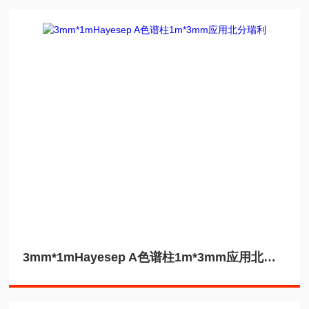
3mm*1mHayesep A色谱柱1m*3mm应用北分瑞利