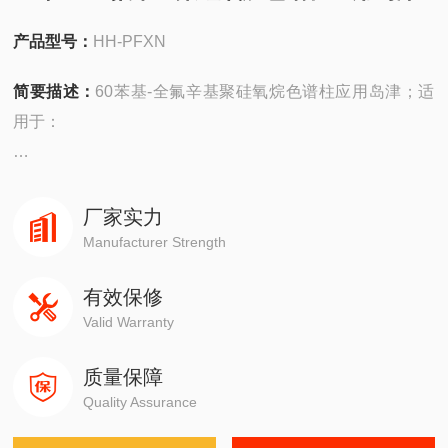
产品型号：
HH-PFXN
简要描述：
60苯基-全氟辛基聚硅氧烷色谱柱应用岛津；适
用于：
安捷伦490在线/便携，
4890,5890,6890,7820,7890,8860,8890
厂家实力
Manufacturer Strength
岛津GC-14C，GC-2010，GC-2014，GC-2030
有效保修
Valid Warranty
赛默飞1310,1300,1610,1600
质量保障
瓦里安3800系列
Quality Assurance