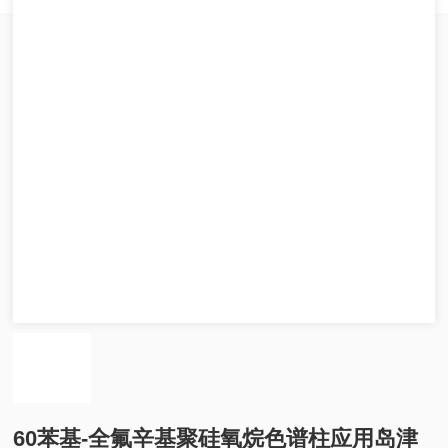
60苯基-全氟辛基聚硅氧烷色谱柱应用岛津