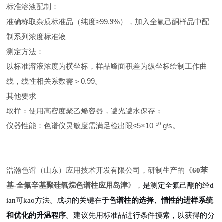
标准溶液配制：
准确称取杂质标准品（纯度≥99.9%），加入全氟己酮样品中配
制系列浓度标准液
测定方法：
以标准溶液浓度为横坐标，样品峰面积差为纵坐标绘制工作曲
线，线性相关系数需＞0.99。 ‌
其他要求
取样：使用高密度聚乙烯容器，避光避水保存；
仪器性能：色谱仪灵敏度需满足检出限≤5×10⁻¹⁰ g/s。 ‌
浩瀚色谱（山东）应用技术开发有限公司，研制生产的《
60苯
基-全氟辛基聚硅氧烷色谱柱应用岛津
》，
是测定全氟己酮的经d
ian可kao方法。成功的关键在于
色谱柱的选择、惰性的进样系统
和优化的升温程序
。建议先用标准品进行条件摸索，以获得的分