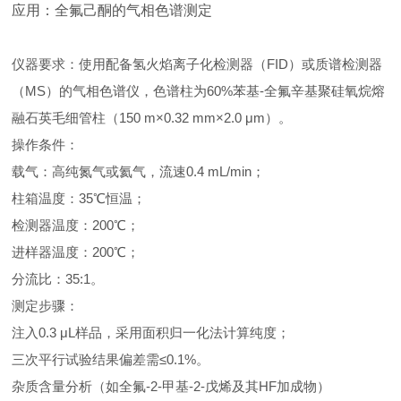
应用：全氟己酮的气相色谱测定
仪器要求：使用配备氢火焰离子化检测器（FID）或质谱检测器
（MS）的气相色谱仪，色谱柱为60%苯基-全氟辛基聚硅氧烷熔
融石英毛细管柱（150 m×0.32 mm×2.0 μm）。 ‌
操作条件：
载气：高纯氮气或氦气，流速0.4 mL/min；
柱箱温度：35℃恒温；
检测器温度：200℃；
进样器温度：200℃；
分流比：35:1。 ‌
测定步骤：
注入0.3 μL样品，采用面积归一化法计算纯度；
三次平行试验结果偏差需≤0.1%。 ‌
杂质含量分析（如全氟-2-甲基-2-戊烯及其HF加成物）