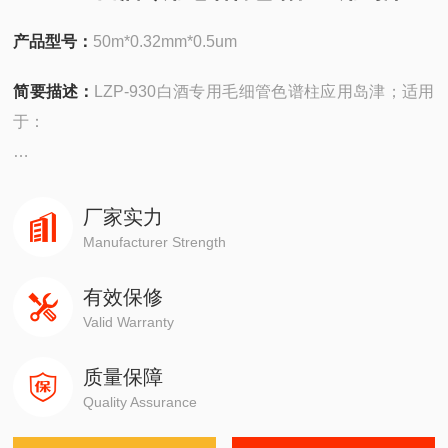
产品型号：
50m*0.32mm*0.5um
简要描述：
LZP-930白酒专用毛细管色谱柱应用岛津；适用
于：
安捷伦490在线/便携，
4890,5890,6890,7820,7890,8860,8890
厂家实力
Manufacturer Strength
岛津GC-14C，GC-2010，GC-2014，GC-2030
有效保修
Valid Warranty
赛默飞1310,1300,1610,1600
质量保障
瓦里安3800系列
Quality Assurance