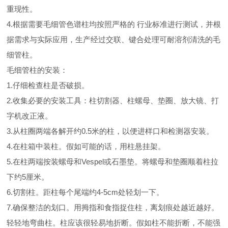
重现性。
4.根据需要毛细管色谱柱均按照严格的 行业标准进行测试，并根
据需求与实际应用，生产经过交联、键合处理可耐溶剂清洗的毛
细管柱。
毛细管柱的安装：
1.仔细检查柱是否破损。
2.收集必要的安装工具：柱切割器、柱螺母、垫圈、放大镜、打
字机改正液。
3.从柱圈两端各解开约0.5米的柱，以便进样口和检测器安装。
4.在柱箱中装柱。假如可能的话，用柱悬挂架。
5.在柱两端按装螺母和Vespel或石墨垫。将螺母和垫圈顺着柱拉
下约5厘米。
6.切割柱。距柱每个尾端约4-5cm处轻划一下。
7.确保整洁的划口。用拇指和食指捉住柱，离划痕处越近越好。
轻轻地弯曲柱。柱应该很轻易地折断。假如柱不能折断，不能强