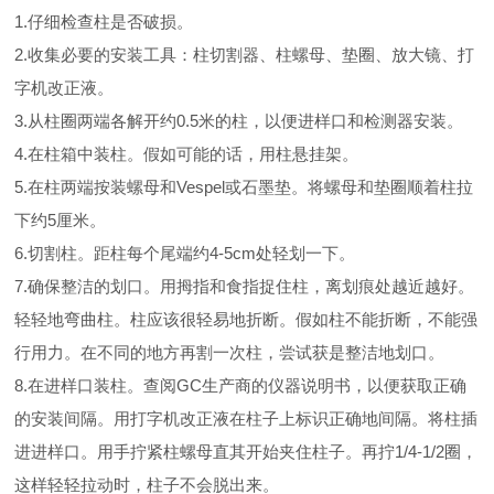
1.仔细检查柱是否破损。
2.收集必要的安装工具：柱切割器、柱螺母、垫圈、放大镜、打
字机改正液。
3.从柱圈两端各解开约0.5米的柱，以便进样口和检测器安装。
4.在柱箱中装柱。假如可能的话，用柱悬挂架。
5.在柱两端按装螺母和Vespel或石墨垫。将螺母和垫圈顺着柱拉
下约5厘米。
6.切割柱。距柱每个尾端约4-5cm处轻划一下。
7.确保整洁的划口。用拇指和食指捉住柱，离划痕处越近越好。
轻轻地弯曲柱。柱应该很轻易地折断。假如柱不能折断，不能强
行用力。在不同的地方再割一次柱，尝试获是整洁地划口。
8.在进样口装柱。查阅GC生产商的仪器说明书，以便获取正确
的安装间隔。用打字机改正液在柱子上标识正确地间隔。将柱插
进进样口。用手拧紧柱螺母直其开始夹住柱子。再拧1/4-1/2圈，
这样轻轻拉动时，柱子不会脱出来。