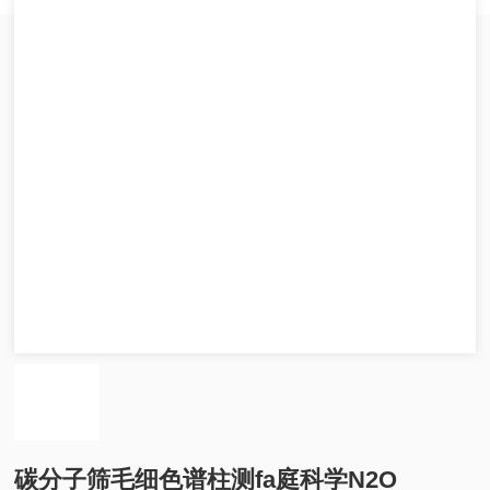
碳分子筛毛细色谱柱测fa庭科学N2O