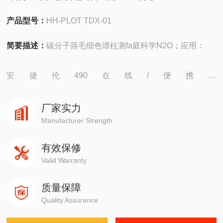
产品型号：
HH-PLOT TDX-01
简要描述：
碳分子筛毛细色谱柱测fa庭科学N2O；应用：
安捷伦490在线/便携，
4890,5890,6890,7820,7890,8860,8890
厂家实力
岛津GC-14C，GC-2010，GC-2014，GC-2030
Manufacturer Strength
有效保修
赛默飞1310,1300,1610,1600
Valid Warranty
瓦里安3800系列
质量保障
Quality Assurance
布鲁克PE580,590,680,690