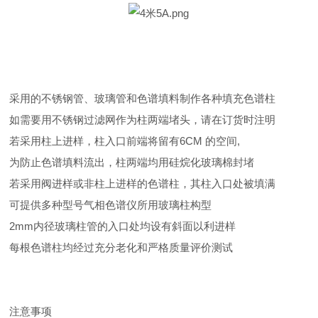
采用的不锈钢管、玻璃管和色谱填料制作各种填充色谱柱
如需要用不锈钢过滤网作为柱两端堵头，请在订货时注明
若采用柱上进样，柱入口前端将留有6CM 的空间,
为防止色谱填料流出，柱两端均用硅烷化玻璃棉封堵
若采用阀进样或非柱上进样的色谱柱，其柱入口处被填满
可提供多种型号气相色谱仪所用玻璃柱构型
2mm内径玻璃柱管的入口处均设有斜面以利进样
每根色谱柱均经过充分老化和严格质量评价测试
注意事项