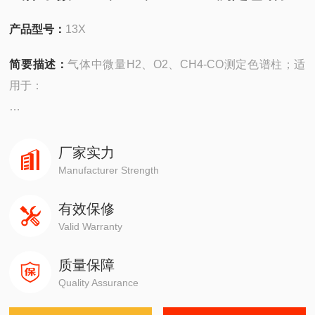
产品型号：
13X
简要描述：
气体中微量H2、O2、CH4-CO测定色谱柱；适
用于：
安捷伦490在线/便携，
4890,5890,6890,7820,7890,8860,8890
厂家实力
Manufacturer Strength
岛津GC-14C，GC-2010，GC-2014，GC-2030
有效保修
Valid Warranty
赛默飞1310,1300,1610,1600
质量保障
瓦里安3800系列
Quality Assurance