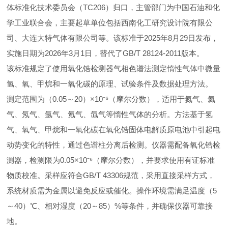
体标准化技术委员会（TC206）归口，主管部门为中国石油和化
学工业联合会，主要起草单位包括西南化工研究设计院有限公
司、大连大特气体有限公司等。该标准于2025年8月29日发布，
实施日期为2026年3月1日，替代了GB/T 28124-2011版本。‌
‌该标准规定了使用氧化锆检测器气相色谱法测定惰性气体中微量
氢、氧、甲烷和一氧化碳的原理、试验条件及数据处理方法。‌
测定范围为（0.05～20）×10⁻⁶（摩尔分数），适用于氮气、氦
气、氖气、氩气、氪气、氙气等惰性气体的分析。方法基于氢
气、氧气、甲烷和一氧化碳在氧化锆固体电解质原电池中引起电
动势变化的特性，通过色谱柱分离后检测。仪器需配备氧化锆检
测器，检测限为0.05×10⁻⁶（摩尔分数），并要求使用有证标准
物质校准。采样应符合GB/T 43306规范，采用直接采样方式，
系统材质需为金属以避免反应或催化。操作环境需满足温度（5
～40）℃、相对湿度（20～85）%等条件，并确保仪器可靠接
地。‌