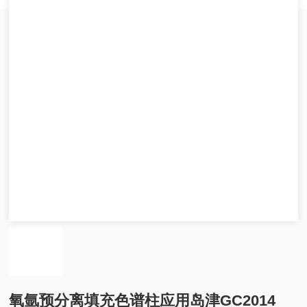
氧氩预分离填充色谱柱应用岛津GC2014