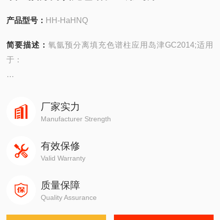
产品型号：
HH-HaHNQ
简要描述：
氧氩预分离填充色谱柱应用岛津GC2014;适用
于：
安捷伦490在线/便携，
4890,5890,6890,7820,7890,8860,8890
厂家实力
Manufacturer Strength
岛津GC-14C，GC-2010，GC-2014，GC-2030
有效保修
Valid Warranty
赛默飞1310,1300,1610,1600
质量保障
瓦里安3800系列
Quality Assurance