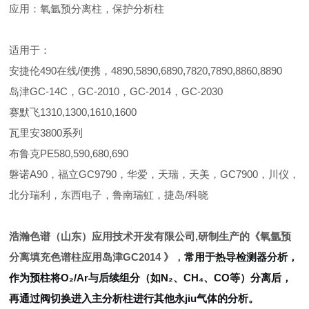
应用：氧氩预分离柱，保护分析柱
适用于：
安捷伦490在线/便携，4890,5890,6890,7820,7890,8860,8890
岛津GC-14C，GC-2010，GC-2014，GC-2030
赛默飞1310,1300,1610,1600
瓦里安3800系列
布鲁克PE580,590,680,690
磐诺A90，福立GC9790，华爱，天瑞，天美，GC7900，川仪，
北分瑞利，东西电子，鲁南瑞虹，捷岛/科晓
浩瀚色谱（山东）应用技术开发有限公司,研制生产的《
氧氩预
分离填充色谱柱应用岛津GC2014
》，
常用于
热导检测器
分析，
作为预柱将O₂/Ar与后续组分（如N₂、CH₄、CO等）分离后，
再通过阀切换进入主分析柱进行其他永jiu气体的分析。