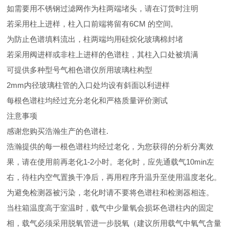
如需要用不锈钢过滤网作为柱两端堵头，请在订货时注明
若采用柱上进样，柱入口前端将留有6CM 的空间,
为防止色谱填料流出，柱两端均用硅烷化玻璃棉封堵
若采用阀进样或非柱上进样的色谱柱，其柱入口处被填满
可提供多种型号气相色谱仪所用玻璃柱构型
2mm内径玻璃柱管的入口处均设有斜面以利进样
每根色谱柱均经过充分老化和严格质量评价测试
注意事项
感谢您购买浩瀚生产的色谱柱.
浩瀚提供的每一根色谱柱均经过老化，为您获得的分析分离效
果，请在使用前再老化1-2小时。老化时，应先通载气10min左
右，待柱内空气置换干净后，再用程序升温升至使用温度老化。
为避免检测器被污染，老化时请不要将色谱柱和检测器相连。
当柱箱温度高于室温时，载气中少量氧会损坏色谱柱内的固定
相，载气必须采用脱氧管进一步脱氧（建议所用载气中氧气含量