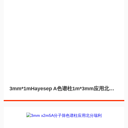
3mm*1mHayesep A色谱柱1m*3mm应用北分瑞利