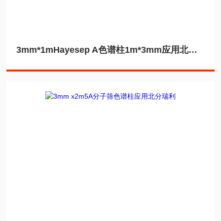
3mm*1mHayesep A色谱柱1m*3mm应用北分瑞利