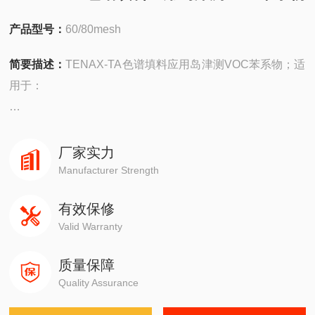
产品型号：
60/80mesh
简要描述：
TENAX-TA色谱填料应用岛津测VOC苯系物；适
用于：
安捷伦490在线/便携，
4890,5890,6890,7820,7890,8860,8890
厂家实力
Manufacturer Strength
岛津GC-14C，GC-2010，GC-2014，GC-2030
有效保修
Valid Warranty
赛默飞1310,1300,1610,1600
质量保障
瓦里安3800系列
Quality Assurance