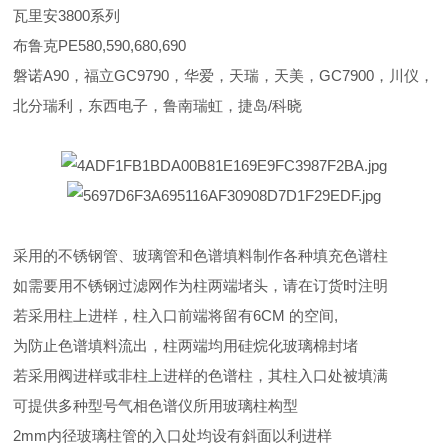
瓦里安3800系列
布鲁克PE580,590,680,690
磐诺A90，福立GC9790，华爱，天瑞，天美，GC7900，川仪，
北分瑞利，东西电子，鲁南瑞虹，捷岛/科晓
采用的不锈钢管、玻璃管和色谱填料制作各种填充色谱柱
如需要用不锈钢过滤网作为柱两端堵头，请在订货时注明
若采用柱上进样，柱入口前端将留有6CM 的空间,
为防止色谱填料流出，柱两端均用硅烷化玻璃棉封堵
若采用阀进样或非柱上进样的色谱柱，其柱入口处被填满
可提供多种型号气相色谱仪所用玻璃柱构型
2mm内径玻璃柱管的入口处均设有斜面以利进样