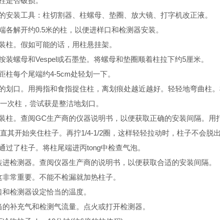
查柱是否破损。
要的安装工具：柱切割器、柱螺母、垫圈、放大镜、打字机改正液。
两端各解开约0.5米的柱，以便进样口和检测器安装。
中装柱。假如可能的话，用柱悬挂架。
端按装螺母和Vespel或石墨垫。将螺母和垫圈顺着柱拉下约5厘米。
。距柱每个尾端约4-5cm处轻划一下。
洁的划口。用拇指和食指捉住柱，离划痕处越近越好。轻轻地弯曲柱
一次柱，尝试获是整洁地划口。
口装柱。查阅GC生产商的仪器说明书，以便获取正确的安装间隔。
直其开始夹住柱子。再拧1/4-1/2圈，这样轻轻拉动时，柱子不会脱
气通过了柱子。将柱尾端进丙tong中检查气泡。
子装进检测器。查阅仪器生产商的说明书，以便获取合适的安装间隔。
。这非常重要。不能不检漏就加热柱子。
样口和检测器设定恰当的温度。
恰当的补充气和检测气流量。点火或打开检测器。