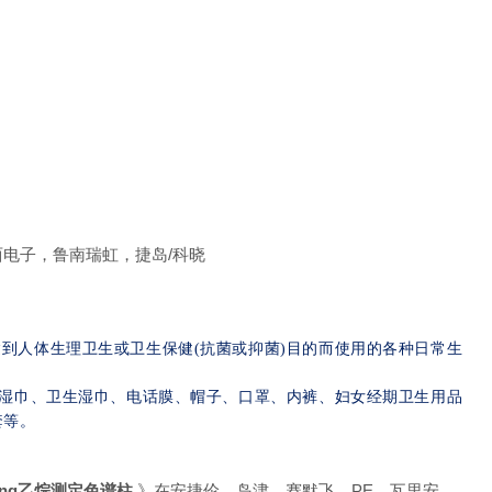
东西电子，鲁南瑞虹，捷岛/科晓
到人体生理卫生或卫生保健(抗菌或抑菌)目的而使用的各种日常生
、湿巾、卫生湿巾、电话膜、帽子、口罩、内裤、妇女经期卫生用品
套等。
ng乙烷测定色谱柱
》在安捷伦，岛津，赛默飞，PE，瓦里安，