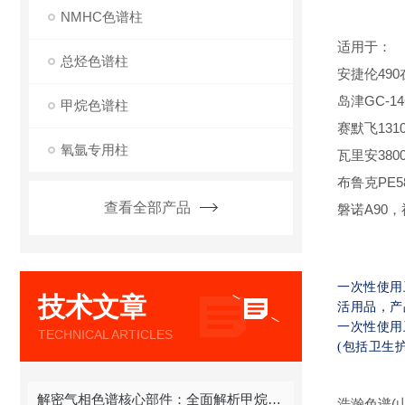
NMHC色谱柱
适用于：
总烃色谱柱
安捷伦490在线
岛津GC-14
甲烷色谱柱
赛默飞1310,
氧氩专用柱
瓦里安380
布鲁克PE580
查看全部产品
磐诺A90
一次性使用
技术文章
活用品，产
一次性使用
TECHNICAL ARTICLES
(包括卫生
解密气相色谱核心部件：全面解析甲烷色谱柱
浩瀚色谱(