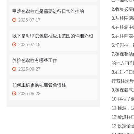
1.仔细检
2.收集必
甲烷色谱柱也是需要进行日常维护的
3.从柱圈
2025-07-17
4.在柱箱
以下是对甲烷色谱柱应用范围的详细介绍
5.在柱两
2025-07-15
6.切割柱
7.确保整
养护色谱柱有哪些工作
的地方再割
2025-06-27
8.在进样
拧紧柱螺母
如何正确更换毛细管色谱柱
9.确保载
2025-05-28
10.将柱
11.检漏
12.给进
13.设定