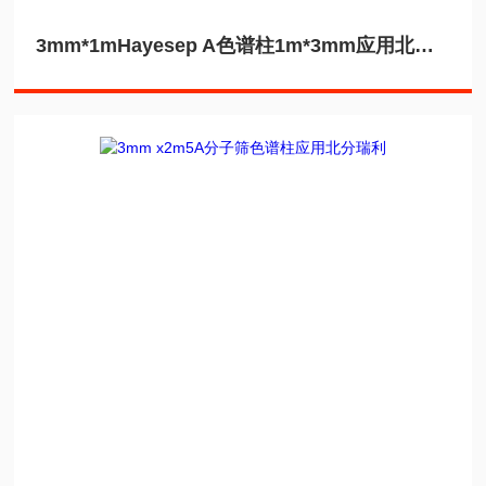
3mm*1mHayesep A色谱柱1m*3mm应用北分瑞利