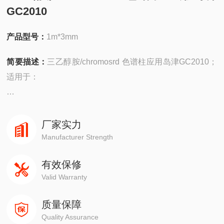
GC2010
产品型号：
1m*3mm
简要描述：
三乙醇胺/chromosrd 色谱柱应用岛津GC2010；
适用于：
安捷伦490在线/便携，
4890,5890,6890,7820,7890,8860,8890
厂家实力
Manufacturer Strength
岛津GC-14C，GC-2010，GC-2014，GC-2030
有效保修
Valid Warranty
赛默飞1310,1300,1610,1600
质量保障
瓦里安3800系列
Quality Assurance