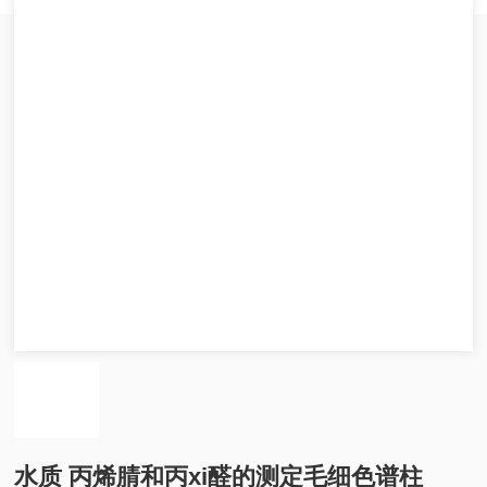
水质 丙烯腈和丙xi醛的测定毛细色谱柱