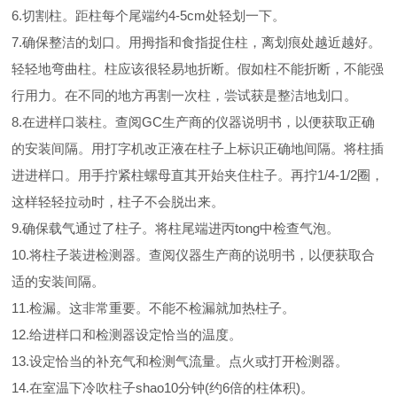
6.切割柱。距柱每个尾端约4-5cm处轻划一下。
7.确保整洁的划口。用拇指和食指捉住柱，离划痕处越近越好。
轻轻地弯曲柱。柱应该很轻易地折断。假如柱不能折断，不能强
行用力。在不同的地方再割一次柱，尝试获是整洁地划口。
8.在进样口装柱。查阅GC生产商的仪器说明书，以便获取正确
的安装间隔。用打字机改正液在柱子上标识正确地间隔。将柱插
进进样口。用手拧紧柱螺母直其开始夹住柱子。再拧1/4-1/2圈，
这样轻轻拉动时，柱子不会脱出来。
9.确保载气通过了柱子。将柱尾端进丙tong中检查气泡。
10.将柱子装进检测器。查阅仪器生产商的说明书，以便获取合
适的安装间隔。
11.检漏。这非常重要。不能不检漏就加热柱子。
12.给进样口和检测器设定恰当的温度。
13.设定恰当的补充气和检测气流量。点火或打开检测器。
14.在室温下冷吹柱子shao10分钟(约6倍的柱体积)。