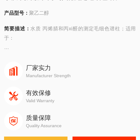
产品型号：
聚乙二醇
简要描述：
水质 丙烯腈和丙xi醛的测定毛细色谱柱；适用
于：
安捷伦490在线/便携，
4890,5890,6890,7820,7890,8860,8890
厂家实力
Manufacturer Strength
岛津GC-14C，GC-2010，GC-2014，GC-2030
有效保修
Valid Warranty
赛默飞1310,1300,1610,1600
质量保障
瓦里安3800系列
Quality Assurance