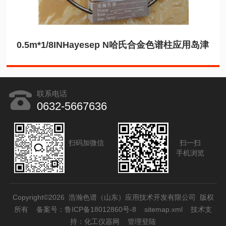
0.5m*1/8INHayesep N哈氏合金色谱柱应用岛津
联系电话
0632-5667636
扫码加微信
扫一扫
手机浏览
Copyright©2026 浩瀚色谱（山东）应用技术开发有限公司 版权
所有
备案号：鲁ICP备18012860号-8
sitemap.xml
技术支
持：
化工仪器网
管理登陆