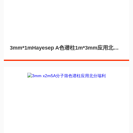
3mm*1mHayesep A色谱柱1m*3mm应用北分瑞利