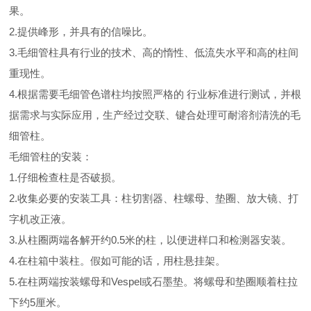
果。
2.提供峰形，并具有的信噪比。
3.毛细管柱具有行业的技术、高的惰性、低流失水平和高的柱间
重现性。
4.根据需要毛细管色谱柱均按照严格的 行业标准进行测试，并根
据需求与实际应用，生产经过交联、键合处理可耐溶剂清洗的毛
细管柱。
毛细管柱的安装：
1.仔细检查柱是否破损。
2.收集必要的安装工具：柱切割器、柱螺母、垫圈、放大镜、打
字机改正液。
3.从柱圈两端各解开约0.5米的柱，以便进样口和检测器安装。
4.在柱箱中装柱。假如可能的话，用柱悬挂架。
5.在柱两端按装螺母和Vespel或石墨垫。将螺母和垫圈顺着柱拉
下约5厘米。