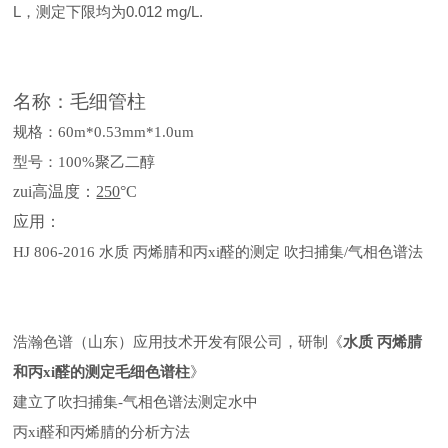
L，测定下限均为0.012 mg/L.
名称：
毛细管柱
规格：
60m*0.53mm*1.0um
型号：
100%聚乙二醇
zui高温度：
250
°C
应用：
HJ 806-2016 水质 丙烯腈和丙xi醛的测定 吹扫捕集/气相色谱法
浩瀚色谱（山东）应用技术开发有限公司，研制《
水质 丙烯腈
和丙xi醛的测定毛细色谱柱
》
建立了吹扫捕集-气相色谱法测定水中
丙xi醛和丙烯腈的分析方法