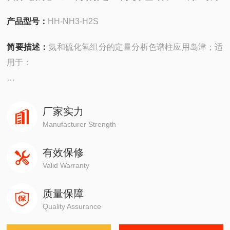
产品型号：
HH-NH3-H2S
简要描述：
氨和硫化氢组分的定量分析色谱柱应用岛津；适
用于：
安捷伦490在线/便携，
4890,5890,6890,7820,7890,8860,8890
厂家实力
Manufacturer Strength
岛津GC-14C，GC-2010，GC-2014，GC-2030
有效保修
Valid Warranty
赛默飞1310,1300,1610,1600
质量保障
瓦里安3800系列
Quality Assurance