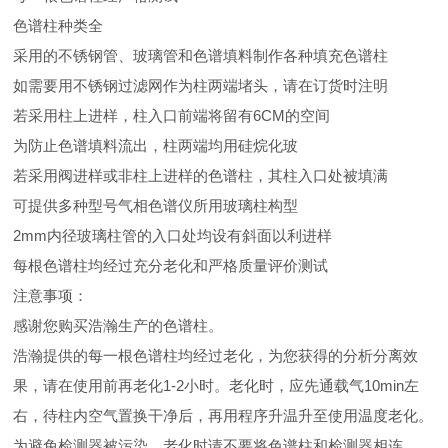
色谱柱种类全
采用的不锈钢管、玻璃管和色谱填料制作各种填充色谱柱
如需要用不锈钢过滤网作为柱两端堵头，请在订货时注明
若采用柱上进样，柱入口前端将留有6CM的空间
为防止色谱填料流出，柱两端均用硅烷化玻
若采用阀进样或非柱上进样的色谱柱，其柱入口处被填满
可提供多种型号气相色谱仪所用玻璃柱构型
2mm内径玻璃柱管的入口处均设有斜面以利进样
每根色谱柱均经过充分老化和严格质量评价测试
注意事项：
感谢您购买浩瀚生产的色谱柱。
浩瀚提供的每一根色谱柱均经过老化，为您获得的分析分离效
果，请在使用前再老化1-2小时。老化时，应先通载气10min左
右，待柱内空气置换干净后，再用程序升温升至使用温度老化。
为避免检测器被污染，老化时请不要将色谱柱和检测器相连。