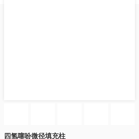
四氢噻吩微径填充柱