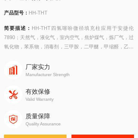
产品型号：
HH-THT
简要描述：
HH-THT四氢噻吩微径填充柱应用于安捷伦
7890；天然气，液化气，室内空气，焦炉煤气，炼厂气，过
氧化物，苯系物，消毒剂，三甲胺，二甲醚，甲缩醛，乙缩
醛，乙醇，芝麻香白酒，3-甲硫基丙醇，岛津，赛默飞，瓦
里安，布鲁克，pe，磐诺。
厂家实力
Manufacturer Strength
有效保修
Valid Warranty
质量保障
Quality Assurance