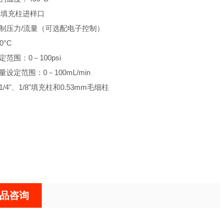
吹扫填充柱进样口
动控制压力/流量（可选配电子控制）
0°C
设定范围：0－100psi
流量设定范围：0－100mL/min
于1/4"、1/8"填充柱和0.53mm毛细柱
品咨询