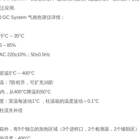
泛应用.
790 GC System 气相色谱仪详情：
件
5°C -- 35°C
5 – 85%
AC 220±10%；50±0.5Hz
室温5°C -- 400°C
序升温：7阶程升，可扩充16阶
min内，从400°C降温到50°C
度精度：室温每波动1°C ，柱温箱的温度波动＜0.1°C
通道柱流失补偿
域
除柱温箱外，有5个独立的加热区域（3个进样口，2个检测器，2个辅助区）
区的温度：400°C