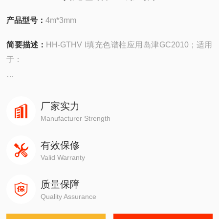
产品型号：
4m*3mm
简要描述：
HH-GTHV I填充色谱柱应用岛津GC2010；适用
于：
安捷伦490在线/便携，
4890,5890,6890,7820,7890,8860,8890
厂家实力
Manufacturer Strength
岛津GC-14C，GC-2010，GC-2014，GC-2030
有效保修
Valid Warranty
赛默飞1310,1300,1610,1600
质量保障
瓦里安3800系列
Quality Assurance