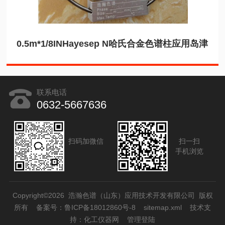
0.5m*1/8INHayesep N哈氏合金色谱柱应用岛津
联系电话
0632-5667636
扫码加微信
扫一扫
手机浏览
Copyright©2026 浩瀚色谱（山东）应用技术开发有限公司 版权
所有
备案号：鲁ICP备18012860号-8
sitemap.xml
技术支
持：
化工仪器网
管理登陆