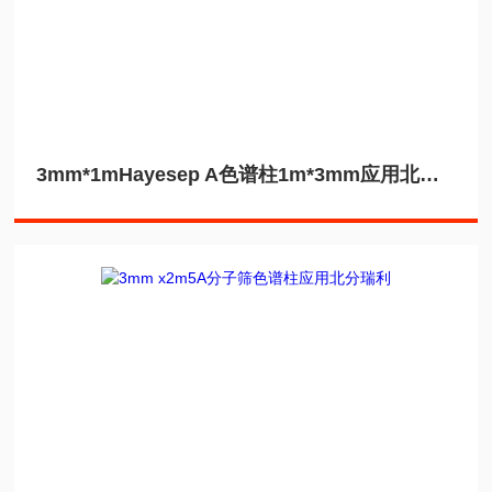
3mm*1mHayesep A色谱柱1m*3mm应用北分瑞利