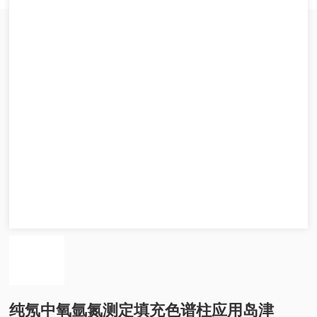
纯氖中氧氩氮测定填充色谱柱应用岛津