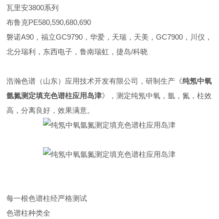
瓦里安3800系列
布鲁克PE580,590,680,690
磐诺A90，福立GC9790，华爱，天瑞，天美，GC7900，川仪，
北分瑞利，东西电子，鲁南瑞虹，捷岛/科晓
浩瀚色谱（山东）应用技术开发有限公司，研制生产《
纯氖中氧
氩氮测定填充色谱柱应用岛津
》，测定纯氖中氧，氩，氮，柱效
高，分离良好，效果满意。
每一根色谱柱经严格测试
色谱柱种类全