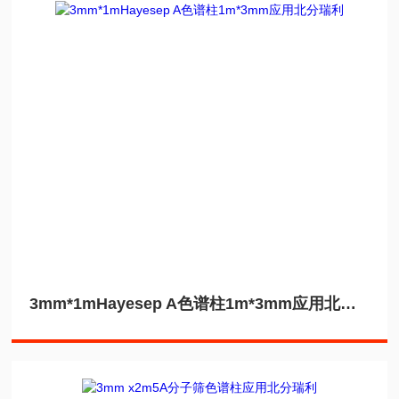
3mm*1mHayesep A色谱柱1m*3mm应用北分瑞利