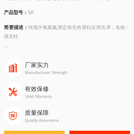
产品型号：
5A
简要描述：
纯氖中氧氩氮测定填充色谱柱应用岛津；名称：
填充柱
固定相：分子筛
厂家实力
规格：2m*4mm，60-80目
Manufacturer Strength
有效保修
型号：5埃
Valid Warranty
应用：分离氢，氧，氮，一氧化碳，甲
质量保障
烷;H2,O2,N2,CO,CH4
Quality Assurance