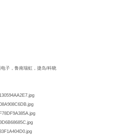
东西电子，鲁南瑞虹，捷岛/科晓