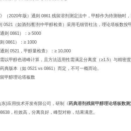
》（2020年版）通则 0861 残留溶剂测定法中，甲醇作为待测物时，
 0521（如酒剂/酊剂中甲醇检查）采用毛细管柱法，理论塔板数按甲醇峰
 0861）‌：‌≥ 5000‌
0861）‌：‌≥ 1000‌
 0521，甲醇量检查）‌：‌≥ 10,000‌ ‌‌
需以甲醇色谱峰计算，且方法适用性需满足分离度（≥1.5）与精密度（R
典版本（如 0521 vs 0861）而定，不可一概而论。‌‌
留甲醇理论塔板数
山东)应用技术开发有限公司，研制《
药典溶剂残留甲醇理论塔板数测
08638，柱效高，分离良好，峰型对称，结果满意。