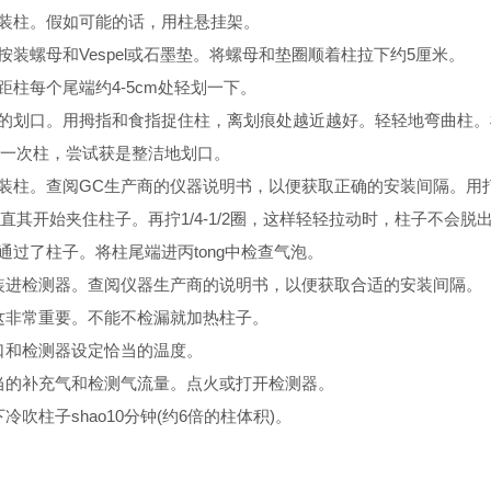
中装柱。假如可能的话，用柱悬挂架。
端按装螺母和Vespel或石墨垫。将螺母和垫圈顺着柱拉下约5厘米。
。距柱每个尾端约4-5cm处轻划一下。
洁的划口。用拇指和食指捉住柱，离划痕处越近越好。轻轻地弯曲柱
一次柱，尝试获是整洁地划口。
口装柱。查阅GC生产商的仪器说明书，以便获取正确的安装间隔。
直其开始夹住柱子。再拧1/4-1/2圈，这样轻轻拉动时，柱子不会脱
气通过了柱子。将柱尾端进丙tong中检查气泡。
子装进检测器。查阅仪器生产商的说明书，以便获取合适的安装间隔。
。这非常重要。不能不检漏就加热柱子。
样口和检测器设定恰当的温度。
恰当的补充气和检测气流量。点火或打开检测器。
下冷吹柱子shao10分钟(约6倍的柱体积)。