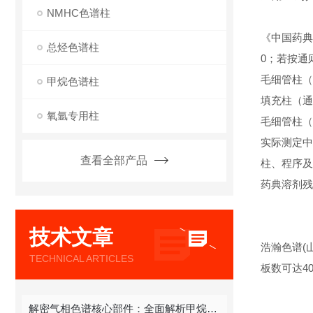
NMHC色谱柱
《中国药典
总烃色谱柱
0；若按通则
‌毛细管柱（通则
甲烷色谱柱
‌填充柱（通则 
氧氩专用柱
‌毛细管柱（通则
实际测定中
查看全部产品
柱、程序及药
药典溶剂残
技术文章
浩瀚色谱(
TECHNICAL ARTICLES
板数可达4
解密气相色谱核心部件：全面解析甲烷色谱柱