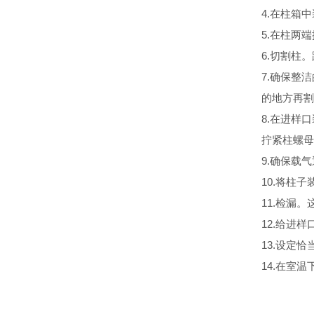
4.在柱箱
5.在柱两
6.切割柱
7.确保整
的地方再割
8.在进样
拧紧柱螺母
9.确保载
10.将柱
11.检漏
12.给进
13.设定
14.在室温