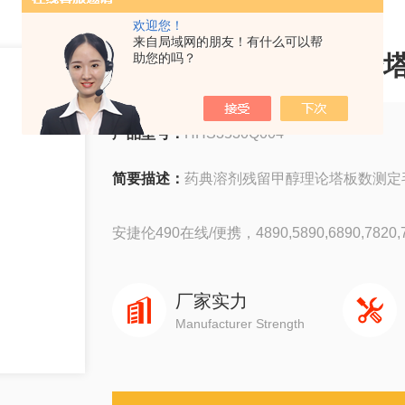
欢迎您！
来自局域网的朋友！有什么可以帮
药典溶剂残留甲醇理论
助您的吗？
产品型号：
HHS3530Q004
简要描述：
药典溶剂残留甲醇理论塔板数测定
安捷伦490在线/便携，4890,5890,6890,7820,78
岛津GC-14C，GC-2010，GC-2014，GC-203
厂家实力
Manufacturer Strength
赛默飞1310,1300,1610,1600
瓦里安3800系列