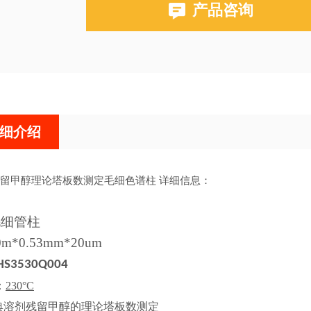
产品咨询
布鲁克PE580,590,680,690
细介绍
留甲醇理论塔板数测定毛细色谱柱 详细信息：
毛细管柱
*0.53mm*20um
HS3530Q004
：
230°C
典溶剂残留甲醇的理论塔板数测定