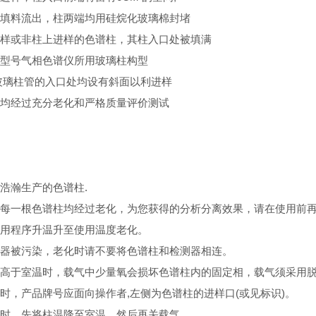
填料流出，柱两端均用硅烷化玻璃棉封堵
样或非柱上进样的色谱柱，其柱入口处被填满
型号气相色谱仪所用玻璃柱构型
玻璃柱管的入口处均设有斜面以利进样
均经过充分老化和严格质量评价测试
浩瀚生产的色谱柱.
每一根色谱柱均经过老化，为您获得的分析分离效果，请在使用前再老化
用程序升温升至使用温度老化。
器被污染，老化时请不要将色谱柱和检测器相连。
高于室温时，载气中少量氧会损坏色谱柱内的固定相，载气须采用脱
时，产品牌号应面向操作者,左侧为色谱柱的进样口(或见标识)。
时，先将柱温降至室温，然后再关载气