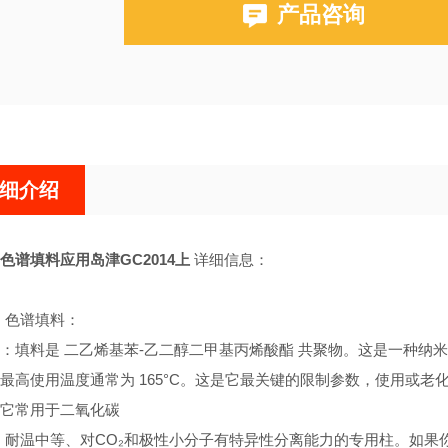
产品咨询
布鲁克PE580,590,680,690
细介绍
p N色谱填料应用岛津GC2014上
详细信息：
 N 色谱填料：
：填料是 二乙烯基苯-乙二醇二甲基丙烯酸酯 共聚物。这是一种纳米级
最高使用温度通常为 165°C。这是它最关键的限制参数，使用或
它常用于二氧化碳
ep N 耐温中等、对CO₂和极性小分子有特异性分离能力的专用柱。