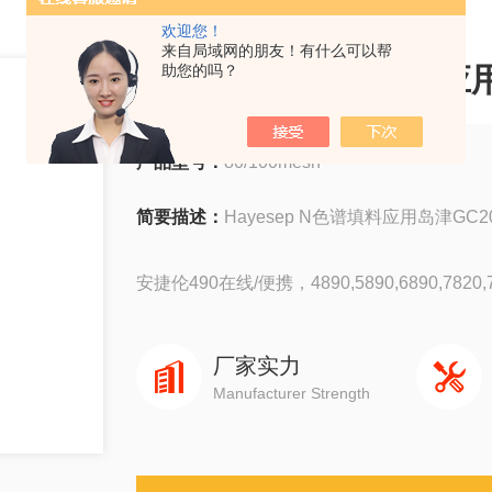
欢迎您！
来自局域网的朋友！有什么可以帮
Hayesep N色谱填料应
助您的吗？
产品型号：
80/100mesh
简要描述：
Hayesep N色谱填料应用岛津GC2
安捷伦490在线/便携，4890,5890,6890,7820,78
岛津GC-14C，GC-2010，GC-2014，GC-203
厂家实力
Manufacturer Strength
赛默飞1310,1300,1610,1600
瓦里安3800系列