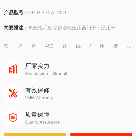
产品型号：
HH-PLOT AL2O3
简要描述：
氧化铝毛细管色谱柱应用西门子；适用于：
安捷伦490在线/便携，
4890,5890,6890,7820,7890,8860,8890
厂家实力
岛津GC-14C，GC-2010，GC-2014，GC-2030
Manufacturer Strength
有效保修
赛默飞1310,1300,1610,1600
Valid Warranty
瓦里安3800系列
质量保障
Quality Assurance
布鲁克PE580,590,680,690