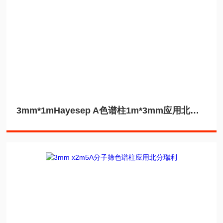
3mm*1mHayesep A色谱柱1m*3mm应用北分瑞利