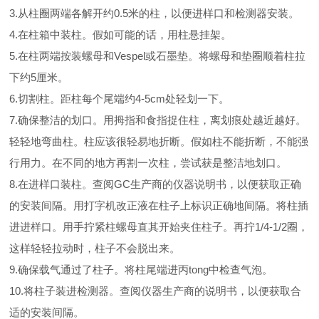
3.从柱圈两端各解开约0.5米的柱，以便进样口和检测器安装。
4.在柱箱中装柱。假如可能的话，用柱悬挂架。
5.在柱两端按装螺母和Vespel或石墨垫。将螺母和垫圈顺着柱拉
下约5厘米。
6.切割柱。距柱每个尾端约4-5cm处轻划一下。
7.确保整洁的划口。用拇指和食指捉住柱，离划痕处越近越好。
轻轻地弯曲柱。柱应该很轻易地折断。假如柱不能折断，不能强
行用力。在不同的地方再割一次柱，尝试获是整洁地划口。
8.在进样口装柱。查阅GC生产商的仪器说明书，以便获取正确
的安装间隔。用打字机改正液在柱子上标识正确地间隔。将柱插
进进样口。用手拧紧柱螺母直其开始夹住柱子。再拧1/4-1/2圈，
这样轻轻拉动时，柱子不会脱出来。
9.确保载气通过了柱子。将柱尾端进丙tong中检查气泡。
10.将柱子装进检测器。查阅仪器生产商的说明书，以便获取合
适的安装间隔。