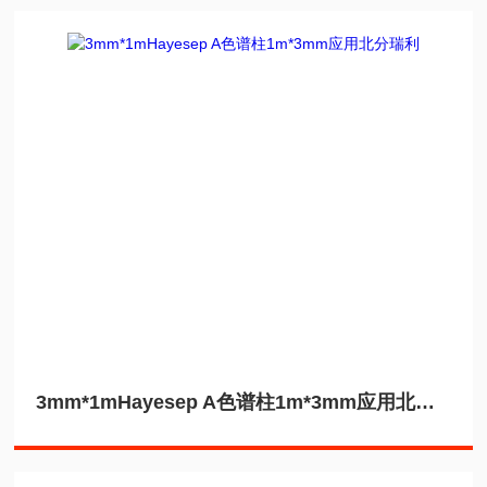
3mm*1mHayesep A色谱柱1m*3mm应用北分瑞利