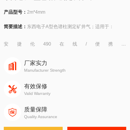
产品型号：
2m*4mm
简要描述：
东西电子A型色谱柱测定矿井气；适用于：
安捷伦490在线/便携，
4890,5890,6890,7820,7890,8860,8890
厂家实力
岛津GC-14C，GC-2010，GC-2014，GC-2030
Manufacturer Strength
有效保修
赛默飞1310,1300,1610,1600
Valid Warranty
瓦里安3800系列
质量保障
Quality Assurance
布鲁克PE580,590,680,690