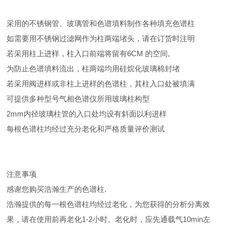
采用的不锈钢管、玻璃管和色谱填料制作各种填充色谱柱
如需要用不锈钢过滤网作为柱两端堵头，请在订货时注明
若采用柱上进样，柱入口前端将留有6CM 的空间,
为防止色谱填料流出，柱两端均用硅烷化玻璃棉封堵
若采用阀进样或非柱上进样的色谱柱，其柱入口处被填满
可提供多种型号气相色谱仪所用玻璃柱构型
2mm内径玻璃柱管的入口处均设有斜面以利进样
每根色谱柱均经过充分老化和严格质量评价测试
注意事项
感谢您购买浩瀚生产的色谱柱.
浩瀚提供的每一根色谱柱均经过老化，为您获得的分析分离效
果，请在使用前再老化1-2小时。老化时，应先通载气10min左