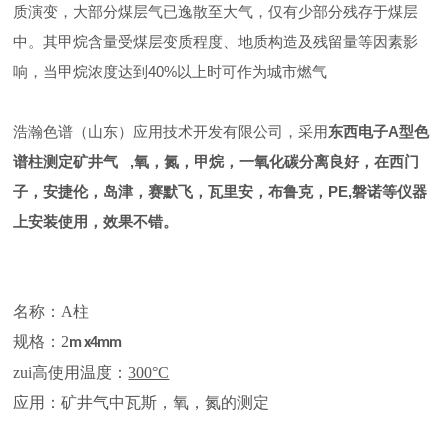
质演变，大部分煤层气已逸散至大气，仅有少部分残存于煤层
中。其甲烷含量受煤层变质程度、地质构造及残留量等因素影
响，当甲烷浓度达到40%以上时可作为城市燃气
浩瀚色谱（山东）应用技术开发有限公司，采用
东西电子A型色
谱柱测定矿井气 ,氧，氮，甲烷，一氧化碳分离良好，在西门
子，安捷伦，岛津，赛默飞，瓦里安，布鲁克，PE,磐诺等仪器
上安装使用，效果不错。
名称：A柱
规格：2
m x
4m
m
zui高使用温度：
300°C
应用：矿井气中瓦斯，氧，氮的测定