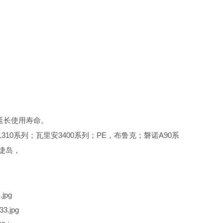
延长使用寿命。
0；赛默飞1310系列；瓦里安3400系列；PE，布鲁克；磐诺A90系
，捷岛，