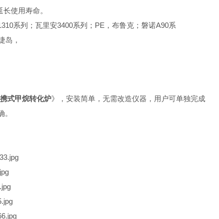
延长使用寿命。
0；赛默飞1310系列；瓦里安3400系列；PE，布鲁克；磐诺A90系
，捷岛，
便携式甲烷转化炉
》，安装简单，无需改造仪器，用户可单独完成
确。