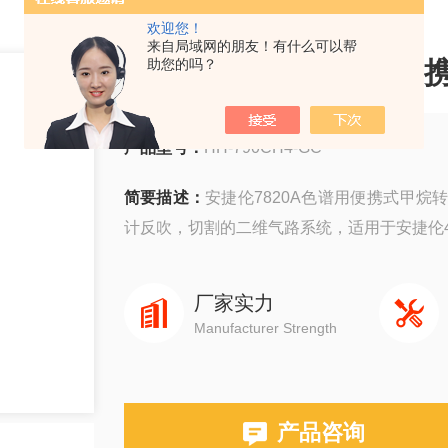
欢迎您！
来自局域网的朋友！有什么可以帮
安捷伦7820A色谱用便
助您的吗？
产品型号：
HH-790CH4-GC
简要描述：
安捷伦7820A色谱用便携式甲
计反吹，切割的二维气路系统，适用于安捷伦4890,58
厂家实力
Manufacturer Strength
产品咨询