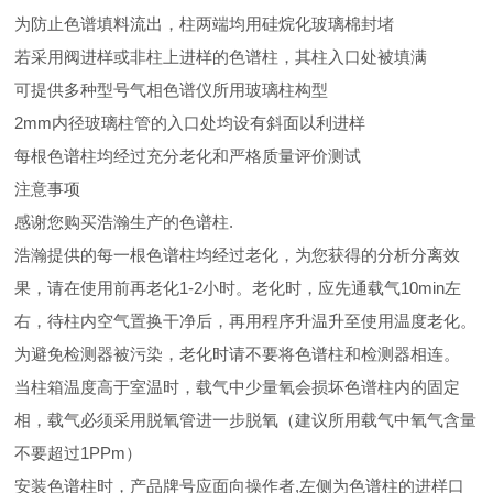
为防止色谱填料流出，柱两端均用硅烷化玻璃棉封堵
若采用阀进样或非柱上进样的色谱柱，其柱入口处被填满
可提供多种型号气相色谱仪所用玻璃柱构型
2mm内径玻璃柱管的入口处均设有斜面以利进样
每根色谱柱均经过充分老化和严格质量评价测试
注意事项
感谢您购买浩瀚生产的色谱柱.
浩瀚提供的每一根色谱柱均经过老化，为您获得的分析分离效
果，请在使用前再老化1-2小时。老化时，应先通载气10min左
右，待柱内空气置换干净后，再用程序升温升至使用温度老化。
为避免检测器被污染，老化时请不要将色谱柱和检测器相连。
当柱箱温度高于室温时，载气中少量氧会损坏色谱柱内的固定
相，载气必须采用脱氧管进一步脱氧（建议所用载气中氧气含量
不要超过1PPm）
安装色谱柱时，产品牌号应面向操作者,左侧为色谱柱的进样口