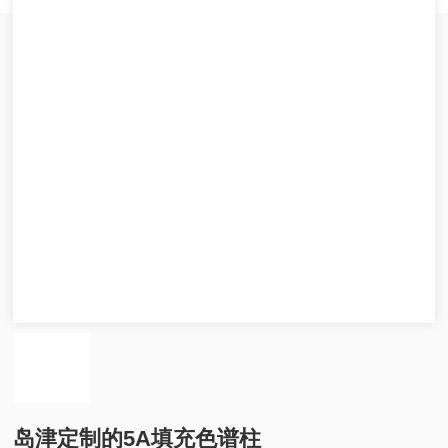
岛津定制的5A填充色谱柱