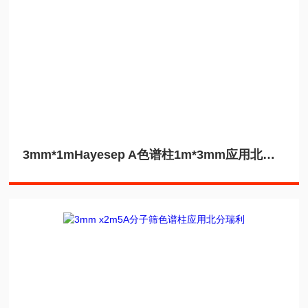
3mm*1mHayesep A色谱柱1m*3mm应用北分瑞利