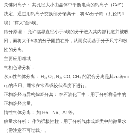
关键阳离子： 其孔径大小由晶体中平衡电荷的钙离子（Ca²⁺）
决定。通过用钙离子交换部分钠离子，将4A分子筛（孔径约4
埃）“撑大"至5埃。
筛分原理： 允许临界直径小于5埃的分子进入其内部孔道并被吸
附，而将大于5埃的分子阻挡在外，从而实现基于分子尺寸和极
性的分离。
主要应用领域
气相色谱分析：
永jiu性气体分离： H₂, O₂, N₂, CO, CH₄ 的混合分离是其zui著mi
ng的应用。通常在常温或较低温度下进行。
正构烷烃与异构烷烃分离： 在石油化工中，用于分析样品中的
正构烷烃含量。
惰性气体分离： 如 He、Ne、Ar 等。
痕量水分析： 作为强极性柱，用于分析气体或烃类中的微量水
（需注意不可过载）。