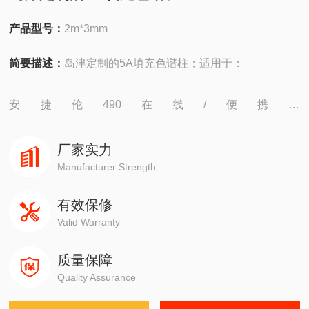
产品型号：
2m*3mm
简要描述：
岛津定制的5A填充色谱柱；适用于：
安捷伦490在线/便携，
4890,5890,6890,7820,7890,8860,8890
厂家实力
岛津GC-14C，GC-2010，GC-2014，GC-2030
Manufacturer Strength
有效保修
赛默飞1310,1300,1610,1600
Valid Warranty
瓦里安3800系列
质量保障
Quality Assurance
布鲁克PE580,590,680,690