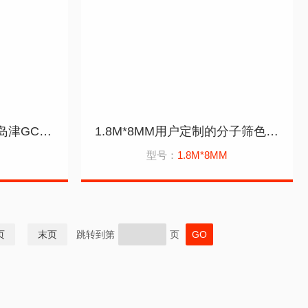
3m*1/8氧阱色谱柱应用岛津GC2014上
1.8M*8MM用户定制的分子筛色谱柱应用PE580
型号：
1.8M*8MM
页
末页
跳转到第
页